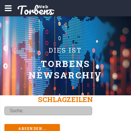
Torbens
Web
DIES IST
TORBENS
NEWSARCHIV
SCHLAGZEILEN