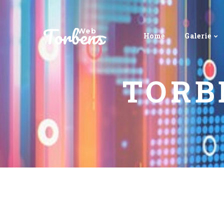
Torbens
Web
Home
Galerie
TORB