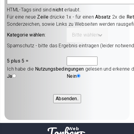
HTML-Tags sind sind
nicht
erlaubt.
Für eine neue
Zeile
drücke 1x - für einen
Absatz
2x die
Ret
Sonderzeichen, sowie Links zu Webseiten werden rausgefil
Kategorie wählen:
Bitte wählen...
Spamschutz - bitte das Ergebnis eintragen (leider notwend
5 plus 5 =
Ich habe die
Nutzungsbedingungen
gelesen und erkenne d
Ja
Nein
Torbens
Web