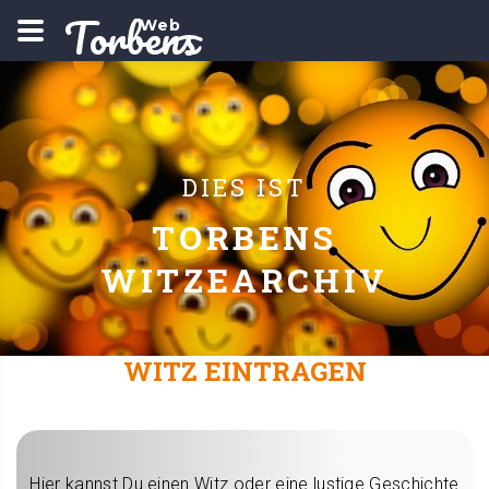
Torbens
Web
DIES IST
TORBENS
WITZEARCHIV
WITZ EINTRAGEN
Hier kannst Du einen Witz oder eine lustige Geschichte