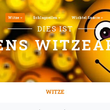
Witze
Schlagzeilen
Wichtel Snørre
DIES IST
ENS WITZEA
WITZE