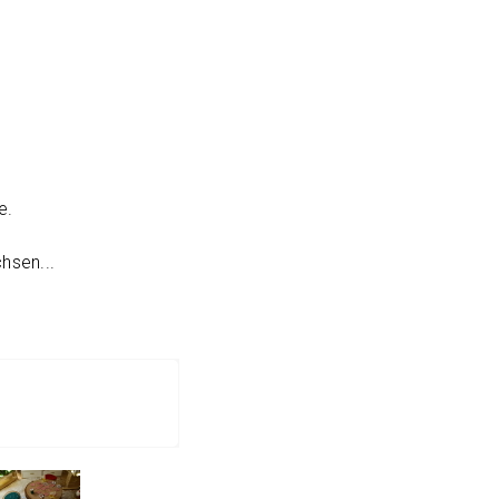
e.
hsen...