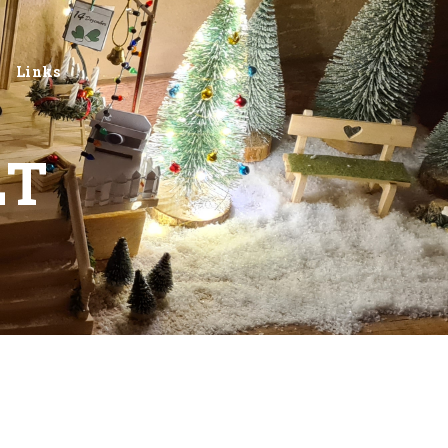
Links
LT