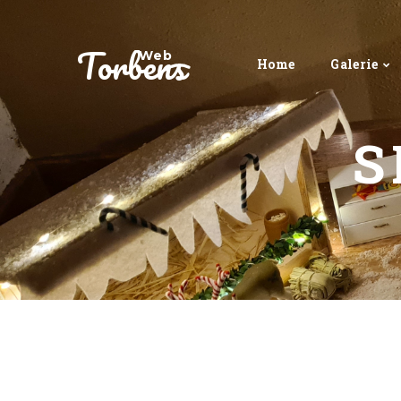
Torbens
Web
Home
Galerie
S