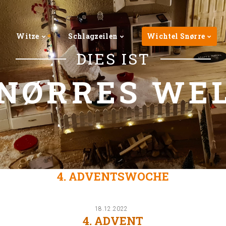
Witze
Schlagzeilen
Wichtel Snørre
DIES IST
NØRRES WE
4. ADVENTSWOCHE
18.12.2022
4. ADVENT