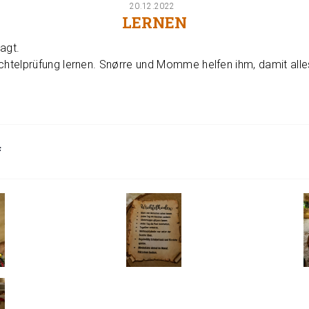
20.12.2022
LERNEN
agt.
ichtelprüfung lernen. Snørre und Momme helfen ihm, damit all
f