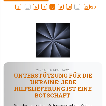
1
...
6
7
8
9
10
...
12920
2026.08.06 14:59
News
UNTERSTÜTZUNG FÜR DIE
UKRAINE: JEDE
HILFSLIEFERUNG IST EINE
BOTSCHAFT
Seit der russischen Vollinvasion ist der Kölner