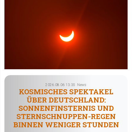
2026.08.06 13:35
News
KOSMISCHES SPEKTAKEL
ÜBER DEUTSCHLAND:
SONNENFINSTERNIS UND
STERNSCHNUPPEN-REGEN
BINNEN WENIGER STUNDEN