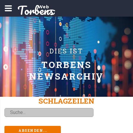
Torbens
Web
DIES IST
TORBENS
NEWSARCHIV
SCHLAGZEILEN