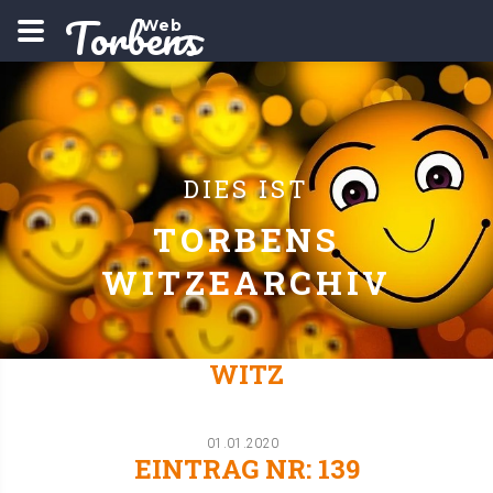
Torbens
Web
DIES IST
TORBENS
WITZEARCHIV
WITZ
01.01.2020
EINTRAG NR:
139