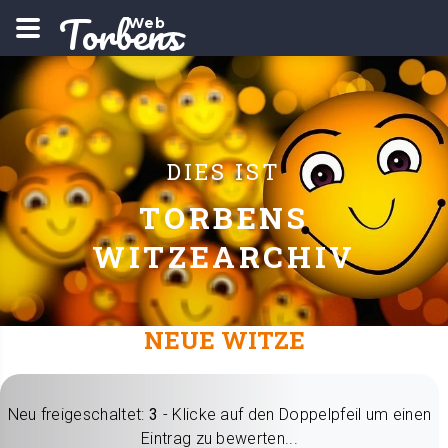
Torbens
Web
DIES IST
TORBENS
WITZEARCHIV
NEUE WITZE
Neu freigeschaltet:
3
- Klicke auf den Doppelpfeil um einen
Eintrag zu bewerten...